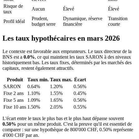
Risque de
Aucun
Élevé
Élevé
taux
Prudent,
Dynamique, réserve
Transition
Profil idéal
budget serre
financière
courte
Les taux hypothécaires en mars 2026
Le contexte est favorable aux emprunteurs. Le taux directeur de la
BNS est a
0.0%
, ce qui maintient les taux SARON à des niveaux
historiquement bas. Les taux fixes, déterminés par les marchés des
capitaux, restent également attractifs.
Produit
Taux min.
Taux max.
Écart
SARON
0.64%
1.20%
0.56%
Fixe 2 ans
1.10%
1.55%
0.45%
Fixe 5 ans
1.09%
1.65%
0.56%
Fixe 10 ans
1.50%
2.05%
0.55%
L'écart entre le taux le plus bas et le plus haut dépasse souvent
0.50%
pour un même produit. C'est la preuve qu'il est essentiel de
comparer : sur une hypothèque de 800'000 CHF, 0.50% représente
4'000 CHF par an.