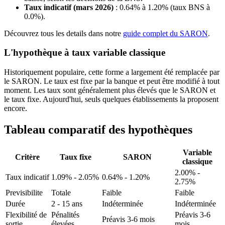
Taux indicatif (mars 2026)
: 0.64% à 1.20% (taux BNS à
0.0%).
Découvrez tous les details dans notre
guide complet du SARON
.
L'hypothèque à taux variable classique
Historiquement populaire, cette forme a largement été remplacée par
le SARON. Le taux est fixe par la banque et peut être modifié à tout
moment. Les taux sont généralement plus élevés que le SARON et
le taux fixe. Aujourd'hui, seuls quelques établissements la proposent
encore.
Tableau comparatif des hypothèques
Variable
Critère
Taux fixe
SARON
classique
2.00% -
Taux indicatif
1.09% - 2.05%
0.64% - 1.20%
2.75%
Previsibilite
Totale
Faible
Faible
Durée
2 - 15 ans
Indéterminée
Indéterminée
Flexibilité de
Pénalités
Préavis 3-6
Préavis 3-6 mois
sortie
élevées
mois