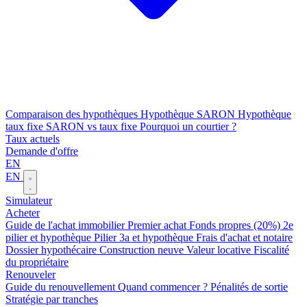
Comparaison des hypothèques
Hypothèque SARON
Hypothèque
taux fixe
SARON vs taux fixe
Pourquoi un courtier ?
Taux actuels
Demande d'offre
EN
EN
Simulateur
Acheter
Guide de l'achat immobilier
Premier achat
Fonds propres (20%)
2e
pilier et hypothèque
Pilier 3a et hypothèque
Frais d'achat et notaire
Dossier hypothécaire
Construction neuve
Valeur locative
Fiscalité
du propriétaire
Renouveler
Guide du renouvellement
Quand commencer ?
Pénalités de sortie
Stratégie par tranches